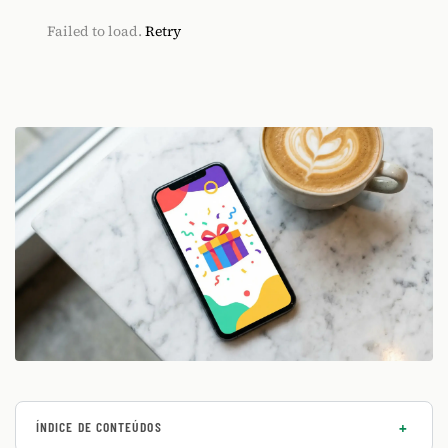
Failed to load.
Retry
ÍNDICE DE CONTEÚDOS