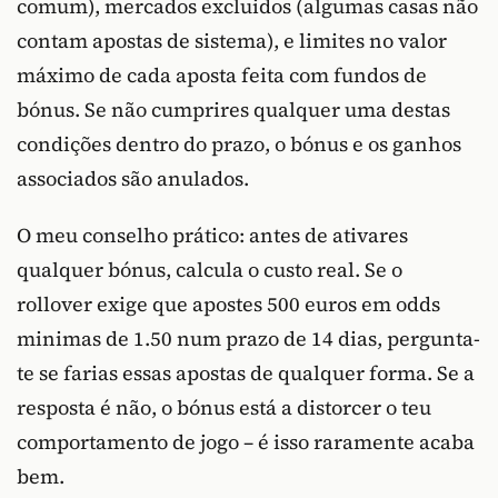
comum), mercados excluidos (algumas casas não
contam apostas de sistema), e limites no valor
máximo de cada aposta feita com fundos de
bónus. Se não cumprires qualquer uma destas
condições dentro do prazo, o bónus e os ganhos
associados são anulados.
O meu conselho prático: antes de ativares
qualquer bónus, calcula o custo real. Se o
rollover exige que apostes 500 euros em odds
minimas de 1.50 num prazo de 14 dias, pergunta-
te se farias essas apostas de qualquer forma. Se a
resposta é não, o bónus está a distorcer o teu
comportamento de jogo – é isso raramente acaba
bem.