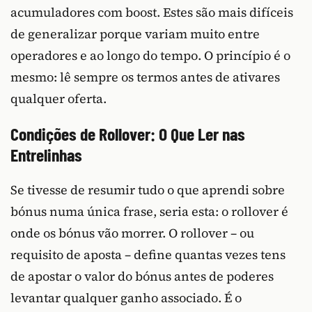
acumuladores com boost. Estes são mais difíceis
de generalizar porque variam muito entre
operadores e ao longo do tempo. O princípio é o
mesmo: lê sempre os termos antes de ativares
qualquer oferta.
Condições de Rollover: O Que Ler nas
Entrelinhas
Se tivesse de resumir tudo o que aprendi sobre
bónus numa única frase, seria esta: o rollover é
onde os bónus vão morrer. O rollover – ou
requisito de aposta – define quantas vezes tens
de apostar o valor do bónus antes de poderes
levantar qualquer ganho associado. É o