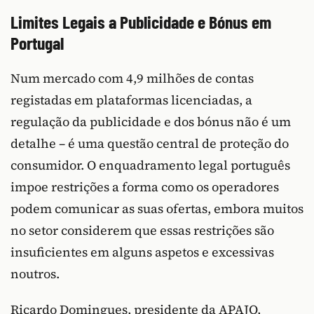
Limites Legais a Publicidade e Bónus em
Portugal
Num mercado com 4,9 milhões de contas
registadas em plataformas licenciadas, a
regulação da publicidade e dos bónus não é um
detalhe – é uma questão central de proteção do
consumidor. O enquadramento legal português
impoe restrições a forma como os operadores
podem comunicar as suas ofertas, embora muitos
no setor considerem que essas restrições são
insuficientes em alguns aspetos e excessivas
noutros.
Ricardo Domingues, presidente da APAJO,