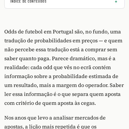
ÍNDICE DE CONTEÚDOS
Odds de futebol em Portugal são, no fundo, uma
tradução de probabilidades em preços — e quem
não percebe essa tradução está a comprar sem
saber quanto paga. Parece dramático, mas é a
realidade: cada odd que vês no ecrã contém
informação sobre a probabilidade estimada de
um resultado, mais a margem do operador. Saber
ler essa informação é o que separa quem aposta
com critério de quem aposta às cegas.
Nos anos que levo a analisar mercados de
apostas, a lição mais repetida é que os