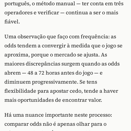
português, o método manual — ter conta em três
operadores e verificar — continua a ser o mais
fiável.
Uma observação que faço com frequência: as
odds tendem a convergir à medida que o jogo se
aproxima, porque o mercado se ajusta. As
maiores discrepâncias surgem quando as odds
abrem — 48 a 72 horas antes do jogo — e
diminuem progressivamente. Se tens
flexibilidade para apostar cedo, tende a haver
mais oportunidades de encontrar valor.
Há uma nuance importante neste processo:
comparar odds não é apenas olhar para o