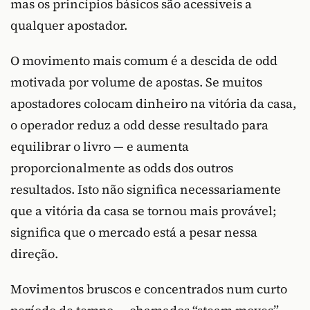
mas os princípios básicos são acessíveis a
qualquer apostador.
O movimento mais comum é a descida de odd
motivada por volume de apostas. Se muitos
apostadores colocam dinheiro na vitória da casa,
o operador reduz a odd desse resultado para
equilibrar o livro — e aumenta
proporcionalmente as odds dos outros
resultados. Isto não significa necessariamente
que a vitória da casa se tornou mais provável;
significa que o mercado está a pesar nessa
direção.
Movimentos bruscos e concentrados num curto