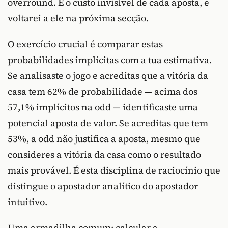
overround. É o custo invisível de cada aposta, e
voltarei a ele na próxima secção.
O exercício crucial é comparar estas
probabilidades implícitas com a tua estimativa.
Se analisaste o jogo e acreditas que a vitória da
casa tem 62% de probabilidade — acima dos
57,1% implícitos na odd — identificaste uma
potencial aposta de valor. Se acreditas que tem
53%, a odd não justifica a aposta, mesmo que
consideres a vitória da casa como o resultado
mais provável. É esta disciplina de raciocínio que
distingue o apostador analítico do apostador
intuitivo.
Uma armadilha comum: calcular a