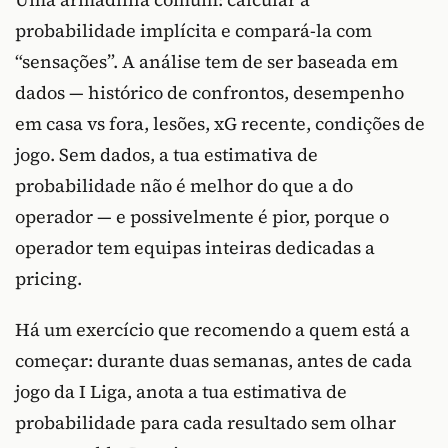
probabilidade implícita e compará-la com
“sensações”. A análise tem de ser baseada em
dados — histórico de confrontos, desempenho
em casa vs fora, lesões, xG recente, condições de
jogo. Sem dados, a tua estimativa de
probabilidade não é melhor do que a do
operador — e possivelmente é pior, porque o
operador tem equipas inteiras dedicadas a
pricing.
Há um exercício que recomendo a quem está a
começar: durante duas semanas, antes de cada
jogo da I Liga, anota a tua estimativa de
probabilidade para cada resultado sem olhar