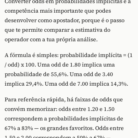
Converter odds em probabilidades implícitas é a
competência mais importante que podes
desenvolver como apostador, porque é o passo
que te permite comparar a estimativa do
operador com a tua própria análise.
A fórmula é simples: probabilidade implícita = (1
/ odd) x 100. Uma odd de 1.80 implica uma
probabilidade de 55,6%. Uma odd de 3.40
implica 29,4%. Uma odd de 7.00 implica 14,3%.
Para referência rápida, há faixas de odds que
convém memorizar: odds entre 1.20 e 1.50
correspondem a probabilidades implícitas de
67% a 83% — os grandes favoritos. Odds entre
1.50 e 2.00 correspondem a 50% a 67% —