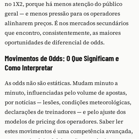
no 1X2, porque há menos atenção do público
geral — e menos pressão para os operadores
alinharem preços. É nos mercados secundários
que encontro, consistentemente, as maiores
oportunidades de diferencial de odds.
Movimentos de Odds: O Que Significam e
Como Interpretar
As odds não são estáticas. Mudam minuto a
minuto, influenciadas pelo volume de apostas,
por notícias — lesões, condições meteorológicas,
declarações de treinadores — e pelo ajuste dos
modelos de pricing dos operadores. Saber ler
estes movimentos é uma competência avançada,