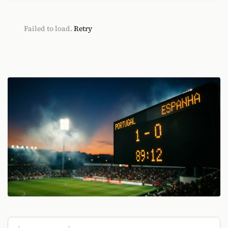
Failed to load.
Retry