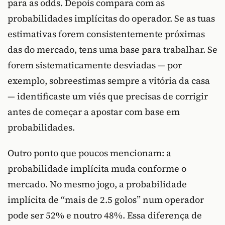
para as odds. Depois compara com as
probabilidades implícitas do operador. Se as tuas
estimativas forem consistentemente próximas
das do mercado, tens uma base para trabalhar. Se
forem sistematicamente desviadas — por
exemplo, sobreestimas sempre a vitória da casa
— identificaste um viés que precisas de corrigir
antes de começar a apostar com base em
probabilidades.
Outro ponto que poucos mencionam: a
probabilidade implícita muda conforme o
mercado. No mesmo jogo, a probabilidade
implícita de “mais de 2.5 golos” num operador
pode ser 52% e noutro 48%. Essa diferença de