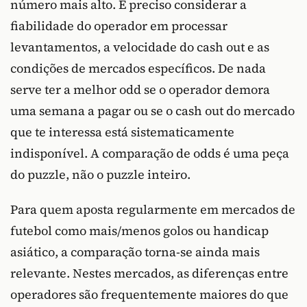
número mais alto. É preciso considerar a
fiabilidade do operador em processar
levantamentos, a velocidade do cash out e as
condições de mercados específicos. De nada
serve ter a melhor odd se o operador demora
uma semana a pagar ou se o cash out do mercado
que te interessa está sistematicamente
indisponível. A comparação de odds é uma peça
do puzzle, não o puzzle inteiro.
Para quem aposta regularmente em mercados de
futebol como mais/menos golos ou handicap
asiático, a comparação torna-se ainda mais
relevante. Nestes mercados, as diferenças entre
operadores são frequentemente maiores do que