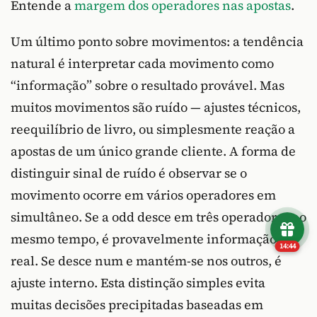
Entende a
margem dos operadores nas apostas
.
Um último ponto sobre movimentos: a tendência
natural é interpretar cada movimento como
“informação” sobre o resultado provável. Mas
muitos movimentos são ruído — ajustes técnicos,
reequilíbrio de livro, ou simplesmente reação a
apostas de um único grande cliente. A forma de
distinguir sinal de ruído é observar se o
movimento ocorre em vários operadores em
simultâneo. Se a odd desce em três operadores ao
mesmo tempo, é provavelmente informação
14:43
real. Se desce num e mantém-se nos outros, é
ajuste interno. Esta distinção simples evita
muitas decisões precipitadas baseadas em