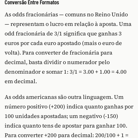
Conversão Entre Formatos
As odds fracionárias — comuns no Reino Unido
— representam o lucro em relação à aposta. Uma
odd fracionária de 3/1 significa que ganhas 3
euros por cada euro apostado (mais o euro de
volta). Para converter de fracionária para
decimal, basta dividir o numerador pelo
denominador e somar 1: 3/1 = 3.00 + 1.00 = 4.00
em decimal.
As odds americanas são outra linguagem. Um
número positivo (+200) indica quanto ganhas por
100 unidades apostadas; um negativo (-150)
indica quanto tens de apostar para ganhar 100.
Para converter +200 para decimal: 200/100 + 1 =