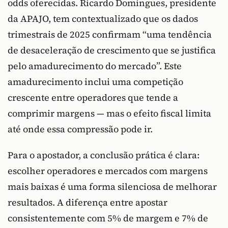
odds oferecidas. Ricardo Domingues, presidente
da APAJO, tem contextualizado que os dados
trimestrais de 2025 confirmam “uma tendência
de desaceleração de crescimento que se justifica
pelo amadurecimento do mercado”. Este
amadurecimento inclui uma competição
crescente entre operadores que tende a
comprimir margens — mas o efeito fiscal limita
até onde essa compressão pode ir.
Para o apostador, a conclusão prática é clara:
escolher operadores e mercados com margens
mais baixas é uma forma silenciosa de melhorar
resultados. A diferença entre apostar
consistentemente com 5% de margem e 7% de