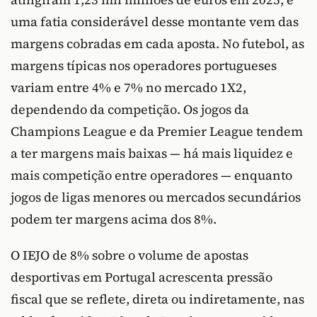
uma fatia considerável desse montante vem das
margens cobradas em cada aposta. No futebol, as
margens típicas nos operadores portugueses
variam entre 4% e 7% no mercado 1X2,
dependendo da competição. Os jogos da
Champions League e da Premier League tendem
a ter margens mais baixas — há mais liquidez e
mais competição entre operadores — enquanto
jogos de ligas menores ou mercados secundários
podem ter margens acima dos 8%.
O IEJO de 8% sobre o volume de apostas
desportivas em Portugal acrescenta pressão
fiscal que se reflete, direta ou indiretamente, nas