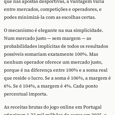
que nas apostas desportivas, a vantagem varia
entre mercados, competições e operadores, e
podes minimizá-la com as escolhas certas.
O mecanismo é elegante na sua simplicidade.
Num mercado justo — sem margem — as
probabilidades implícitas de todos os resultados
possíveis somariam exatamente 100%. Mas
nenhum operador oferece um mercado justo,
porque é na diferença entre 100% e a soma real
que reside o lucro. Se a soma é 106%, a margem é
6%. Se é 104%, a margem é 4%. Cada ponto
percentual importa.
As receitas brutas do jogo online em Portugal
atingiram 1,23 mil milhões de euros em 2025, e