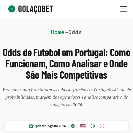
Home
→
Odds
Odds de Futebol em Portugal: Como
Funcionam, Como Analisar e Onde
São Mais Competitivas
Entenda como funcionam as odds de futebol em Portugal: cálculo de
probabilidades, margem dos operadores e análise comparativa de
cotações em 2026.
Updated Agosto 2026
18+