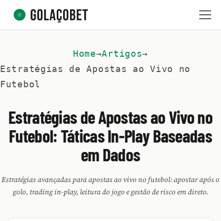
Home
→
Artigos
→
Estratégias de Apostas ao Vivo no
Futebol
Estratégias de Apostas ao Vivo no
Futebol: Táticas In-Play Baseadas
em Dados
Estratégias avançadas para apostas ao vivo no futebol: apostar após o
golo, trading in-play, leitura do jogo e gestão de risco em direto.