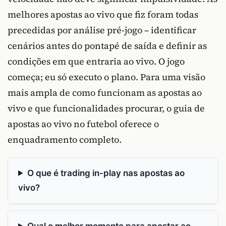
melhores apostas ao vivo que fiz foram todas
precedidas por análise pré-jogo – identificar
cenários antes do pontapé de saída e definir as
condições em que entraria ao vivo. O jogo
começa; eu só executo o plano. Para uma visão
mais ampla de como funcionam as apostas ao
vivo e que funcionalidades procurar, o guia de
apostas ao vivo no futebol oferece o
enquadramento completo.
O que é trading in-play nas apostas ao
vivo?
Qual o melhor momento para apostar ao