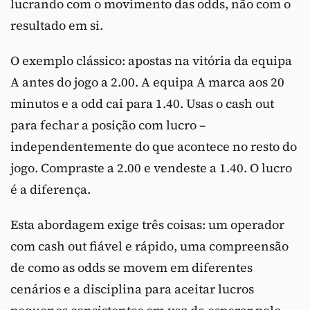
lucrando com o movimento das odds, não com o
resultado em si.
O exemplo clássico: apostas na vitória da equipa
A antes do jogo a 2.00. A equipa A marca aos 20
minutos e a odd cai para 1.40. Usas o cash out
para fechar a posição com lucro –
independentemente do que acontece no resto do
jogo. Compraste a 2.00 e vendeste a 1.40. O lucro
é a diferença.
Esta abordagem exige três coisas: um operador
com cash out fiável e rápido, uma compreensão
de como as odds se movem em diferentes
cenários e a disciplina para aceitar lucros