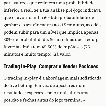
para valores que refletem uma probabilidade
inferior a real. Se a tua análise pré-jogo indicava
que o favorito tinha 60% de probabilidade de
ganhar e o azarão marca aos 15 minutos, as odds
podem subir para um nível que implica apenas
30% de probabilidade. Se acreditas que a equipa
favorita ainda tem 45-50% de hipóteses (75
minutos e muito tempo), há valor.
Trading In-Play: Comprar e Vender Posicoes
O trading in-play é a abordagem mais sofisticada
do live betting. Em vez de apostares num
resultado e esperares pelo final, abres uma
posição e fechas antes do jogo terminar –