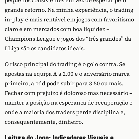
pequenos consistentes em vez de esperar pelo
grande retorno. Na minha experiência, o trading
in-play é mais rentável em jogos com favoritismo
claro e em mercados com boa liquidez –
Champions League e jogos dos “três grandes” da
I Liga são os candidatos ideais.
O risco principal do trading é o golo contra. Se
apostas na equipa A a 2.00 e o adversário marca
primeiro, a odd pode subir para 3.50 ou mais.
Fechar com prejuizo é doloroso mas necessário –
manter a posição na esperanca de recuperação e
onde a maioria dos traders perde disciplina e,
consequentemente, dinheiro.
Leitura do Jogo: Indicadores Visuais e