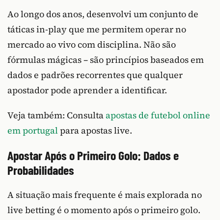
Ao longo dos anos, desenvolvi um conjunto de
táticas in-play que me permitem operar no
mercado ao vivo com disciplina. Não são
fórmulas mágicas – são princípios baseados em
dados e padrões recorrentes que qualquer
apostador pode aprender a identificar.
Veja também: Consulta
apostas de futebol online
em portugal
para apostas live.
Apostar Após o Primeiro Golo: Dados e
Probabilidades
A situação mais frequente é mais explorada no
live betting é o momento após o primeiro golo.