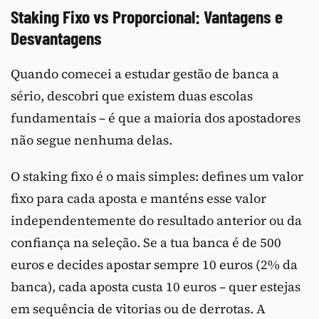
Staking Fixo vs Proporcional: Vantagens e
Desvantagens
Quando comecei a estudar gestão de banca a
sério, descobri que existem duas escolas
fundamentais – é que a maioria dos apostadores
não segue nenhuma delas.
O staking fixo é o mais simples: defines um valor
fixo para cada aposta e manténs esse valor
independentemente do resultado anterior ou da
confiança na seleção. Se a tua banca é de 500
euros e decides apostar sempre 10 euros (2% da
banca), cada aposta custa 10 euros – quer estejas
em sequência de vitorias ou de derrotas. A