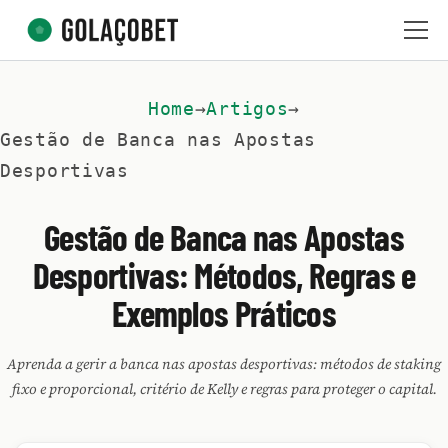
Home
→
Artigos
→
Gestão de Banca nas Apostas
Desportivas
Gestão de Banca nas Apostas
Desportivas: Métodos, Regras e
Exemplos Práticos
Aprenda a gerir a banca nas apostas desportivas: métodos de staking
fixo e proporcional, critério de Kelly e regras para proteger o capital.