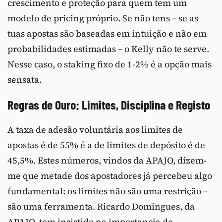
crescimento e proteção para quem tem um
modelo de pricing próprio. Se não tens – se as
tuas apostas são baseadas em intuição e não em
probabilidades estimadas – o Kelly não te serve.
Nesse caso, o staking fixo de 1-2% é a opção mais
sensata.
Regras de Ouro: Limites, Disciplina e Registo
A taxa de adesão voluntária aos limites de
apostas é de 55% é a de limites de depósito é de
45,5%. Estes números, vindos da APAJO, dizem-
me que metade dos apostadores já percebeu algo
fundamental: os limites não são uma restrição –
são uma ferramenta. Ricardo Domingues, da
APAJO, tem insistido na importancia de