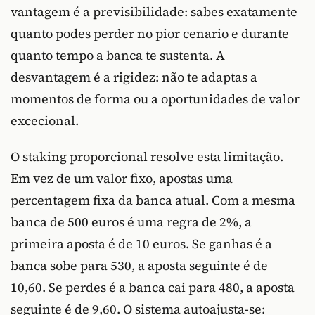
vantagem é a previsibilidade: sabes exatamente
quanto podes perder no pior cenario e durante
quanto tempo a banca te sustenta. A
desvantagem é a rigidez: não te adaptas a
momentos de forma ou a oportunidades de valor
excecional.
O staking proporcional resolve esta limitação.
Em vez de um valor fixo, apostas uma
percentagem fixa da banca atual. Com a mesma
banca de 500 euros é uma regra de 2%, a
primeira aposta é de 10 euros. Se ganhas é a
banca sobe para 530, a aposta seguinte é de
10,60. Se perdes é a banca cai para 480, a aposta
seguinte é de 9,60. O sistema autoajusta-se: