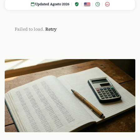
Updated Agosto 2026
18+
Failed to load.
Retry