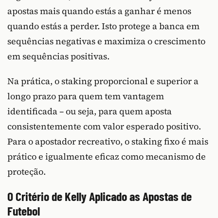
apostas mais quando estás a ganhar é menos
quando estás a perder. Isto protege a banca em
sequências negativas e maximiza o crescimento
em sequências positivas.
Na prática, o staking proporcional e superior a
longo prazo para quem tem vantagem
identificada – ou seja, para quem aposta
consistentemente com valor esperado positivo.
Para o apostador recreativo, o staking fixo é mais
prático e igualmente eficaz como mecanismo de
proteção.
O Critério de Kelly Aplicado as Apostas de
Futebol