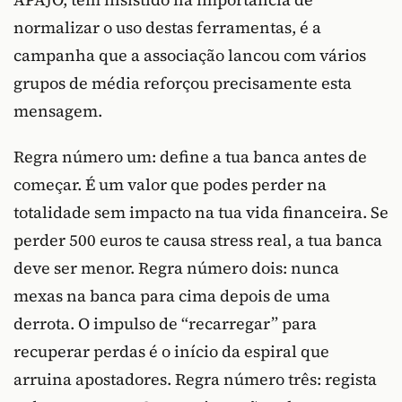
normalizar o uso destas ferramentas, é a
campanha que a associação lancou com vários
grupos de média reforçou precisamente esta
mensagem.
Regra número um: define a tua banca antes de
começar. É um valor que podes perder na
totalidade sem impacto na tua vida financeira. Se
perder 500 euros te causa stress real, a tua banca
deve ser menor. Regra número dois: nunca
mexas na banca para cima depois de uma
derrota. O impulso de “recarregar” para
recuperar perdas é o início da espiral que
arruina apostadores. Regra número três: regista