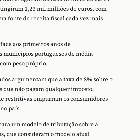
atingiram 1,23 mil milhões de euros, com
a fonte de receita fiscal cada vez mais
face aos primeiros anos de
os municipios portugueses de média
 com peso próprio.
ciados argumentam que a taxa de 8% sobre o
ais que não pagam qualquer imposto.
te restritivas empurram os consumidores
no país.
 para um modelo de tributação sobre a
es, que consideram o modelo atual