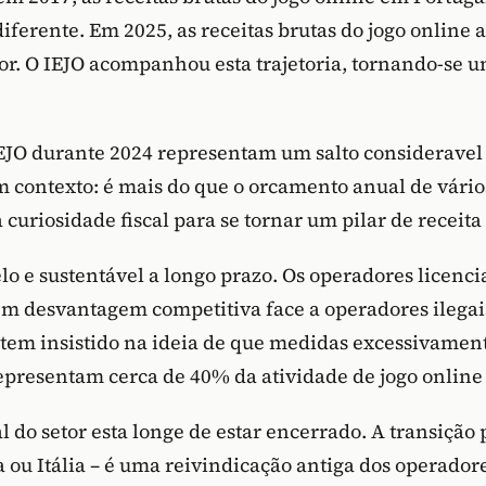
ferente. Em 2025, as receitas brutas do jogo online 
r. O IEJO acompanhou esta trajetoria, tornando-se um
EJO durante 2024 representam um salto consideravel 
m contexto: é mais do que o orcamento anual de vári
curiosidade fiscal para se tornar um pilar de receita
delo e sustentável a longo prazo. Os operadores licen
a em desvantagem competitiva face a operadores ileg
tem insistido na ideia de que medidas excessivamen
epresentam cerca de 40% da atividade de jogo online 
 do setor esta longe de estar encerrado. A transição
 ou Itália – é uma reivindicação antiga dos operador