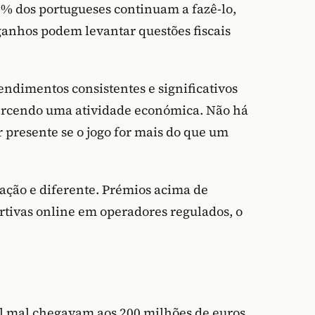
40% dos portugueses continuam a fazê-lo,
ganhos podem levantar questões fiscais
ndimentos consistentes e significativos
xercendo uma atividade económica. Não há
 presente se o jogo for mais do que um
uação e diferente. Prémios acima de
ortivas online em operadores regulados, o
al mal chegavam aos 200 milhões de euros