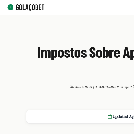
Impostos Sobre Ap
Saiba como funcionam os impostos 
Updated Ag