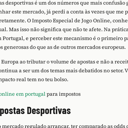
stas desportivas é um dos números que mais confusão
har este mercado, já perdi a conta às vezes que me 
iretamente. O Imposto Especial de Jogo Online, conhe
l. Mas isso não significa que não te afete. Na prátic
 Portugal, e perceber este mecanismo é o primeiro p
s generosas do que as de outros mercados europeus.
Europa ao tributar o volume de apostas e não a recei
ntinua a ser um dos temas mais debatidos no setor. 
pacto real tem no teu bolso.
 online em portugal
para impostos
postas Desportivas
 mercado regulado arrancar, ter comparado as odds 