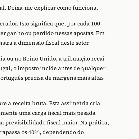
pal. Deixa-me explicar como funciona.
rador. Isto significa que, por cada 100
ter ganho ou perdido nessas apostas. Em
stra a dimensão fiscal deste setor.
ia ou no Reino Unido, a tributação recai
tugal, o imposto incide antes de qualquer
português precisa de margens mais altas
re a receita bruta. Esta assimetria cria
almente uma carga fiscal mais pesada
 previsibilidade fiscal maior. Na prática,
ultrapassa os 40%, dependendo do