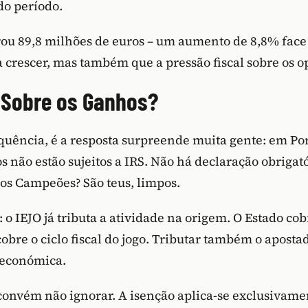
o período.
gerou 89,8 milhões de euros – um aumento de 8,8% face
crescer, mas também que a pressão fiscal sobre os o
 Sobre os Ganhos?
quência, é a resposta surpreende muita gente: em Por
s não estão sujeitos a IRS. Não há declaração obrigat
os Campeões? São teus, limpos.
: o IEJO já tributa a atividade na origem. O Estado c
obre o ciclo fiscal do jogo. Tributar também o aposta
 económica.
convém não ignorar. A isenção aplica-se exclusivam