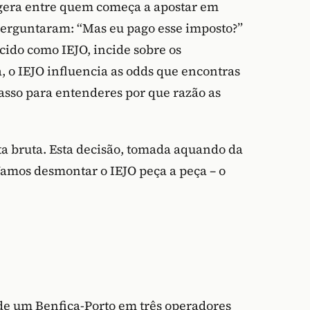
 gera entre quem começa a apostar em
perguntaram: “Mas eu pago esse imposto?”
cido como IEJO, incide sobre os
a, o IEJO influencia as odds que encontras
asso para entenderes por que razão as
ta bruta. Esta decisão, tomada aquando da
Vamos desmontar o IEJO peça a peça – o
de um Benfica-Porto em três operadores